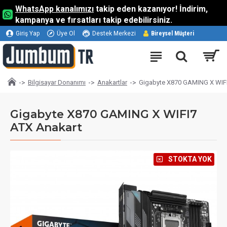
WhatsApp kanalımızı
takip eden kazanıyor! İndirim,
kampanya ve fırsatları takip edebilirsiniz.
Giriş Yap
Üye Ol
Destek Merkezi
Bireysel Müşteri
Bilgisayar Donanımı
Anakartlar
Gigabyte X870 GAMING X WIFI
Gigabyte X870 GAMING X WIFI7
ATX Anakart
⠀STOKTA YOK