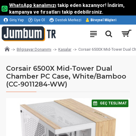
WhatsApp kanalımızı
takip eden kazanıyor! İndirim,
kampanya ve fırsatları takip edebilirsiniz.
Giriş Yap
Üye Ol
Destek Merkezi
Bireysel Müşteri
Bilgisayar Donanımı
Kasalar
Corsair 6500X Mid-Tower Dual 
Corsair 6500X Mid-Tower Dual
Chamber PC Case, White/Bamboo
(CC-9011284-WW)
⠀GEÇ TESLIMAT