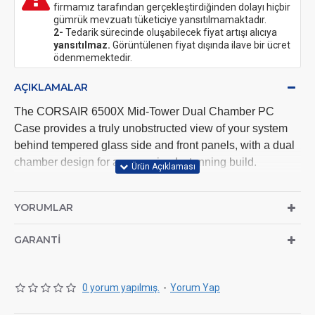
firmamız tarafından gerçekleştirdiğinden dolayı hiçbir
gümrük mevzuatı tüketiciye yansıtılmamaktadır.
2-
Tedarik sürecinde oluşabilecek fiyat artışı alıcıya
yansıtılmaz.
Görüntülenen fiyat dışında ilave bir ücret
ödenmemektedir.
AÇIKLAMALAR
The CORSAIR 6500X Mid-Tower Dual Chamber PC
Case provides a truly unobstructed view of your system
behind tempered glass side and front panels, with a dual
chamber design for an organized, stunning build.
Unobstructed view with tempered glass side and front
panel Dual chamber design for strong cooling and an
YORUMLAR
organized look
Dual chamber design for strong cooling and an
GARANTI
organized look
Compatible with reverse connection motherboards
such as ASUS BTF and MSI Project Zero
0 yorum yapılmış.
-
Yorum Yap
Fits 10x 120mm or 7x 140mm fans
Versatile mounting positions for roof, bottom, and side