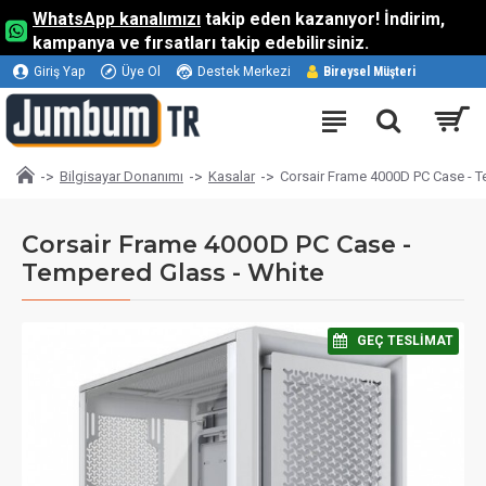
WhatsApp kanalımızı
takip eden kazanıyor! İndirim,
kampanya ve fırsatları takip edebilirsiniz.
Giriş Yap
Üye Ol
Destek Merkezi
Bireysel Müşteri
Bilgisayar Donanımı
Kasalar
Corsair Frame 4000D PC Case - T
Corsair Frame 4000D PC Case -
Tempered Glass - White
⠀GEÇ TESLIMAT