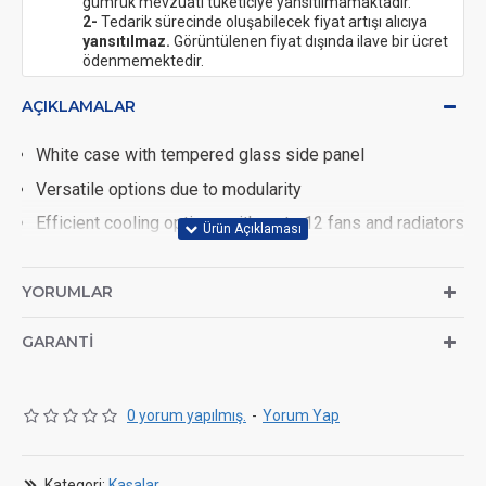
gümrük mevzuatı tüketiciye yansıtılmamaktadır.
2-
Tedarik sürecinde oluşabilecek fiyat artışı alıcıya
yansıtılmaz.
Görüntülenen fiyat dışında ilave bir ücret
ödenmemektedir.
AÇIKLAMALAR
White case with tempered glass side panel
Versatile options due to modularity
Efficient cooling options with up to 12 fans and radiators
up to 360mm
Support for motherboards up to E-ATX, including back-
YORUMLAR
connect design
GARANTI
Space for graphics cards up to 430mm and CPU coolers
with a height of up to 170mm
Up to two four drives possible
0 yorum yapılmış.
-
Yorum Yap
Kategori:
Kasalar