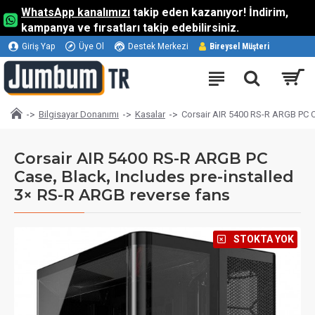
WhatsApp kanalımızı
takip eden kazanıyor! İndirim,
kampanya ve fırsatları takip edebilirsiniz.
Giriş Yap
Üye Ol
Destek Merkezi
Bireysel Müşteri
Bilgisayar Donanımı
Kasalar
Corsair AIR 5400 RS-R ARGB PC Ca
Corsair AIR 5400 RS-R ARGB PC
Case, Black, Includes pre-installed
3× RS-R ARGB reverse fans
⠀STOKTA YOK