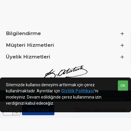
Height
467 mm
Weight
16.9 kg
Bilgilendirme
Müşteri Hizmetleri
Case
Üyelik Hizmetleri
Case Type
Mid Tower
Motherboard Support
Sitemizde kullanıcı deneyimi arttırmak için çerez
OK
Compatible Motherboard Formats
ATX, E-ATX, ITX, 
kullanılmaktadır. Ayrıntılar için
Gizlilik Politikası
’nı
inceleyiniz. Devam edildiğinde çerez kullanımına izin
Jumbum Dış Ticaret Limited Şirketi
ETBIS kayıtlı e-ticaret sitesidir.
verdiğinizi kabul edeceğiz.
Max. Motherboard Format
E-ATX
Ürünü Takip Listeme Ekle
SEPETE EKLE
Internal Dimensions