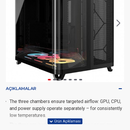
AÇIKLAMALAR
The three chambers ensure targeted airflow: GPU, CPU,
and power supply operate separately – for consistently
low temperatures.
The three pre-installed RS-R ARGB fans use reverse-