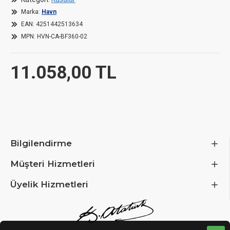
Length / Depth
51
Marka:
Havn
EAN:
4251442513634
MPN:
HVN-CA-BF360-02
Width
25
11.058,00 TL
Height
52
Weight
13
Case
Bilgilendirme
Case Type
Mi
Müşteri Hizmetleri
Motherboard Support
Üyelik Hizmetleri
Compatible Motherboard Formats
AT
Max. Motherboard Format
E-