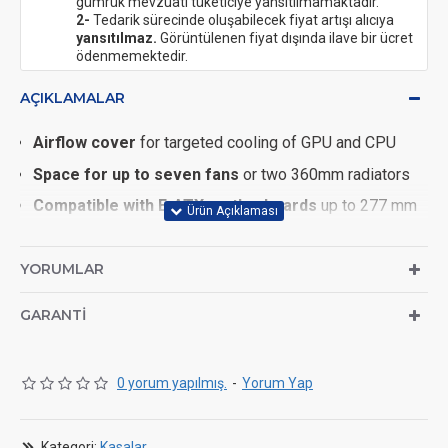
gümrük mevzuatı tüketiciye yansıtılmamaktadır.
2-
Tedarik sürecinde oluşabilecek fiyat artışı alıcıya
yansıtılmaz.
Görüntülenen fiyat dışında ilave bir ücret
ödenmemektedir.
AÇIKLAMALAR
Airflow cover
for targeted cooling of GPU and CPU
Space for up to seven fans
or two 360mm radiators
Compatible with E-ATX motherboards
up to 277 mm
wide
GPU bracket
& 410 mm space – ready for RTX 50
YORUMLAR
Series
GARANTI
Magnetic panels
& SimpliCable – quick maintenance &
clean cable management
0 yorum yapılmış.
-
Yorum Yap
Dimensions
Kategori:
Kasalar