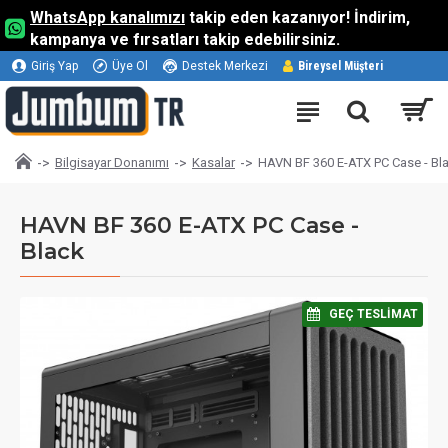
WhatsApp kanalımızı
takip eden kazanıyor! İndirim,
kampanya ve fırsatları takip edebilirsiniz.
Giriş Yap
Üye Ol
Destek Merkezi
Bireysel Müşteri
Bilgisayar Donanımı
Kasalar
HAVN BF 360 E-ATX PC Case - Bl
HAVN BF 360 E-ATX PC Case -
Black
⠀GEÇ TESLIMAT