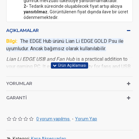
gümrük mevzuatı tüketiciye yansıtılmamaktadır.
2-
Tedarik sürecinde oluşabilecek fiyat artışı alıcıya
yansıtılmaz.
Görüntülenen fiyat dışında ilave bir ücret
ödenmemektedir.
AÇIKLAMALAR
Bilgi:
The EDGE Hub ürünü Lian Li EDGE GOLD Psu ile
uyumludur. Ancak bağımsız olarak kullanılabilir.
Lian Li EDGE USB and Fan Hub
is a practical addition to
your gaming PC. It expands connectivity for fans and USB
devices and is specifically designed for Lian Li EDGE
GOLD power supplies but can also be used independently.
YORUMLAR
With space for up to six PWM fans and four USB devices,
this hub ensures optimal connectivity and clean cable
GARANTI
management in your PC build.
0 yorum yapılmış.
-
Yorum Yap
Supports up to 6 PWM fans (maximum 2 A per port)
Four internal USB 2.0 headers for accessories such as
Kategori:
Kasa Aksesuarları