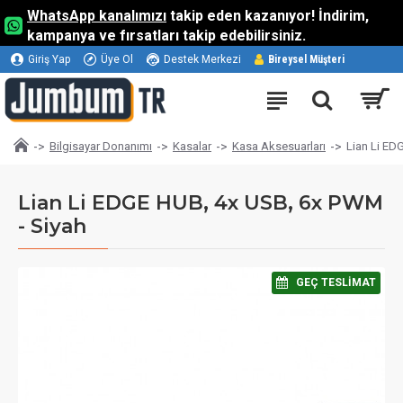
WhatsApp kanalımızı
takip eden kazanıyor! İndirim,
kampanya ve fırsatları takip edebilirsiniz.
Giriş Yap
Üye Ol
Destek Merkezi
Bireysel Müşteri
Bilgisayar Donanımı
Kasalar
Kasa Aksesuarları
Lian Li ED
Lian Li EDGE HUB, 4x USB, 6x PWM
- Siyah
⠀GEÇ TESLIMAT