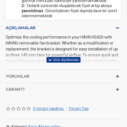
gümrük mevzuatı tüketiciye yansıtılmamaktadır.
2-
Tedarik sürecinde oluşabilecek fiyat artışı alıcıya
yansıtılmaz.
Görüntülenen fiyat dışında ilave bir ücret
ödenmemektedir.
AÇIKLAMALAR
Optimise the cooling performance in your HAVN HS420 with
HAVN’s removable fan bracket. Whether as a modification or
replacement, the bracket is designed for easy installation of up
to three 140 mm fans for powerful airflow. To ensure quick and
hassle-free mounting, all necessary screws are included in the
package.
YORUMLAR
Fan bracket for the HAVN HS 420 series
GARANTI
Includes screws for quick and straightforward installation
Supports up to three 140 mm fans for powerful airflow
0 yorum yapılmış.
-
Yorum Yap
Robust construction ensures durability and a premium
appearance
Kategori:
Kasa Aksesuarları