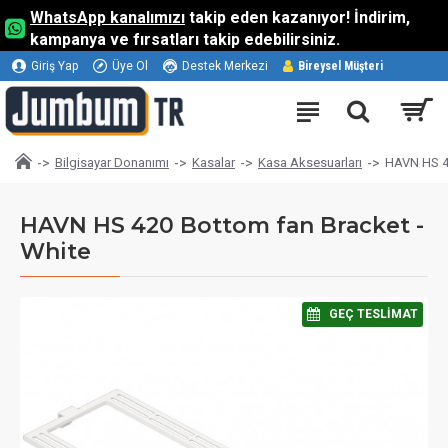
WhatsApp kanalımızı
takip eden kazanıyor! İndirim,
kampanya ve fırsatları takip edebilirsiniz.
Giriş Yap
Üye Ol
Destek Merkezi
Bireysel Müşteri
Bilgisayar Donanımı
Kasalar
Kasa Aksesuarları
HAVN HS 42
HAVN HS 420 Bottom fan Bracket -
White
⠀GEÇ TESLIMAT