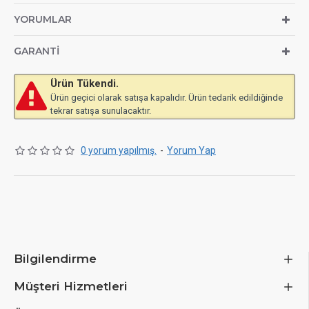
YORUMLAR
GARANTI
Ürün Tükendi.
Ürün geçici olarak satışa kapalıdır. Ürün tedarik edildiğinde
tekrar satışa sunulacaktır.
0 yorum yapılmış.
-
Yorum Yap
Bilgilendirme
Müşteri Hizmetleri