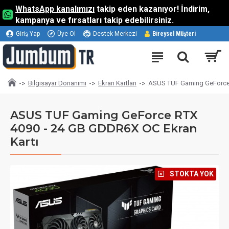
WhatsApp kanalımızı
takip eden kazanıyor! İndirim,
kampanya ve fırsatları takip edebilirsiniz.
Giriş Yap
Üye Ol
Destek Merkezi
Bireysel Müşteri
Bilgisayar Donanımı
Ekran Kartları
ASUS TUF Gaming GeForce 
ASUS TUF Gaming GeForce RTX
4090 - 24 GB GDDR6X OC Ekran
Kartı
⠀STOKTA YOK