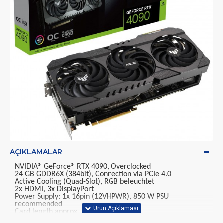
AÇIKLAMALAR
NVIDIA® GeForce® RTX 4090, Overclocked
24 GB GDDR6X (384bit), Connection via PCIe 4.0
Active Cooling (Quad-Slot), RGB beleuchtet
2x HDMI, 3x DisplayPort
Power Supply: 1x 16pin (12VHPWR), 850 W PSU
recommended
Card length approx. 326 mm
Ada Lovelace Architektur, mit Raytracing und DLSS 3