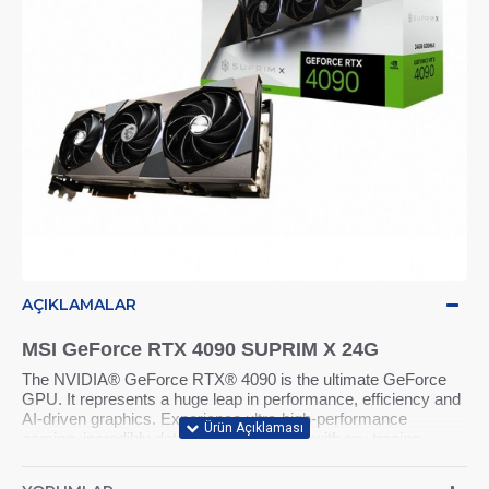
AÇIKLAMALAR
MSI GeForce RTX 4090 SUPRIM X 24G
The NVIDIA® GeForce RTX® 4090 is the ultimate GeForce
GPU. It represents a huge leap in performance, efficiency and
AI-driven graphics. Experience ultra-high-performance
gaming, incredibly detailed virtual worlds with ray tracing,
unprecedented productivity, and new ways to unleash your
creativity. Powered by the NVIDIA Ada Lovelace architecture