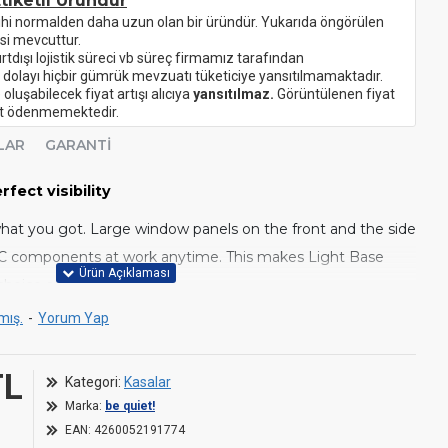
tiketli Üründür
ihi normalden daha uzun olan bir üründür. Yukarıda öngörülen
si mevcuttur.
urtdışı lojistik süreci vb süreç firmamız tarafından
 dolayı hiçbir gümrük mevzuatı tüketiciye yansıtılmamaktadır.
oluşabilecek fiyat artışı alıcıya
yansıtılmaz.
Görüntülenen fiyat
ret ödenmemektedir.
LAR
GARANTI
fect visibility
hat you got. Large window panels on the front and the side
PC components at work anytime. This makes Light Base
choice as your show case.
mış.
-
Yorum Yap
TL
Kategori:
Kasalar
s predetermined for the big show. Nothing proves that
Marka:
be quiet!
B LED strip which is visible from all angles. The 3m long
EAN:
4260052191774