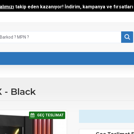
lımızı
takip eden kazanıyor! İndirim, kampanya ve fırsatları t
 - Black
⠀GEÇ TESLIMAT