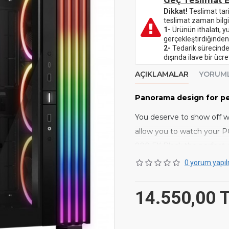
Geç Teslimat E
Dikkat!
Teslimat tar
teslimat zaman bilgi
1-
Ürünün ithalatı, y
gerçekleştirdiğinden
2-
Tedarik sürecinde 
dışında ilave bir üc
AÇIKLAMALAR
YORUM
Panorama design for per
You deserve to show off w
allow you to watch your 
900 FX Black the perfect 
0 yorum yapıl
BRIGHT LIGHT
3 meters of LEDs
14.550,00 
Light Base 900 FX Black i
more than the massive ARG