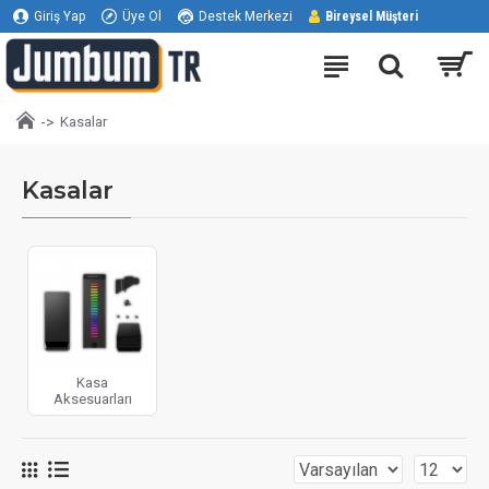
Giriş Yap
Üye Ol
Destek Merkezi
Bireysel Müşteri
Kasalar
Kasalar
Kasa
Aksesuarları