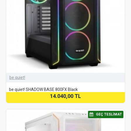
be quiet!
be quiet! SHADOW BASE 800FX Black
14.040,00 TL
⠀GEÇ TESLIMAT