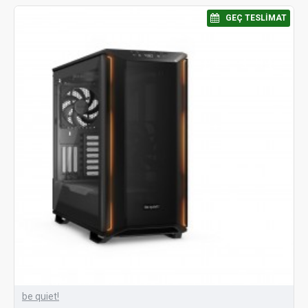
⠀GEÇ TESLIMAT
be quiet!