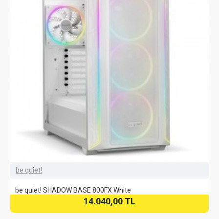
be quiet!
be quiet! SHADOW BASE 800FX White
14.040,00 TL