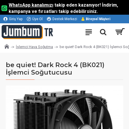
WhatsApp kanalımızı
takip eden kazanıyor! İndirim,
kampanya ve fırsatları takip edebilirsiniz.
Giriş Yap
Üye Ol
Destek Merkezi
Bireysel Müşteri
İşlemci Hava Soğutma
be quiet! Dark Rock 4 (BK021) İşlemci So
be quiet! Dark Rock 4 (BK021)
İşlemci Soğutucusu