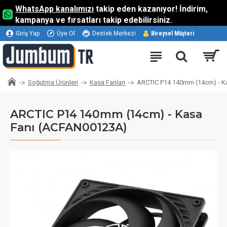
WhatsApp kanalımızı
takip eden kazanıyor! İndirim,
kampanya ve fırsatları takip edebilirsiniz.
Giriş Yap
Üye Ol
Destek Merkezi
Bireysel Müşteri
Soğutma Ürünleri
Kasa Fanları
ARCTIC P14 140mm (14cm) - K
ARCTIC P14 140mm (14cm) - Kasa
Fanı (ACFAN00123A)