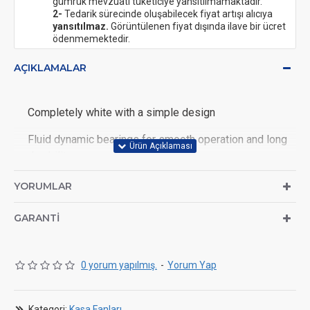
gümrük mevzuatı tüketiciye yansıtılmamaktadır.
2-
Tedarik sürecinde oluşabilecek fiyat artışı alıcıya
yansıtılmaz.
Görüntülenen fiyat dışında ilave bir ücret
ödenmemektedir.
AÇIKLAMALAR
Completely white with a simple design
Fluid dynamic bearings for smooth operation and long
durability
Wide speed range for silent and performance operation
YORUMLAR
Integrated anti-vibration pads to reduce noise levels
GARANTI
Six-pole motor for exceptionally low-vibration
operation
0 yorum yapılmış.
-
Yorum Yap
Dimensions: 140 x 140 x 25 mm (W x H x D)
Colour: Black
Kategori:
Kasa Fanları