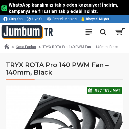
WhatsApp kanalımızı
takip eden kazanıyor! İndirim,
kampanya ve fırsatları takip edebilirsiniz.
Giriş Yap
Üye Ol
Destek Merkezi
Bireysel Müşteri
Kasa Fanları
TRYX ROTA Pro 140 PWM Fan – 140mm, Black
TRYX ROTA Pro 140 PWM Fan –
140mm, Black
⠀GEÇ TESLIMAT