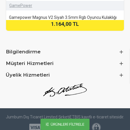
GamePower
Gamepower Magnus V2 Siyah 3.5mm Rgb Oyuncu Kulaklığı
1.164,00 TL
Bilgilendirme
Müşteri Hizmetleri
Üyelik Hizmetleri
Jumbum Dış Ticaret Limited Şirketi
ETBIS kayıtlı e-ticaret sitesidir.
ÜRÜNLERI FILTRELE