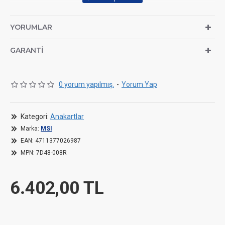
YORUMLAR
GARANTI
0 yorum yapılmış.
-
Yorum Yap
Kategori:
Anakartlar
Marka:
MSI
EAN:
4711377026987
MPN:
7D48-008R
6.402,00 TL