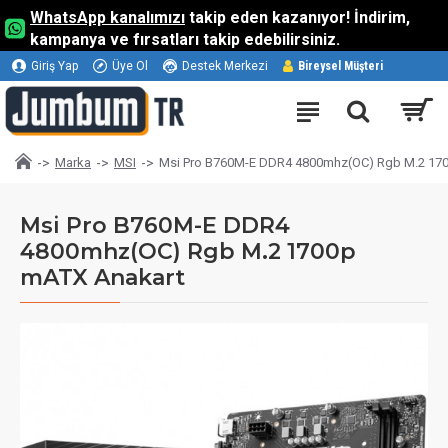
WhatsApp kanalımızı
takip eden kazanıyor! İndirim,
kampanya ve fırsatları takip edebilirsiniz.
Giriş Yap
Üye Ol
Destek Merkezi
Bireysel Müşteri
Marka
MSI
Msi Pro B760M-E DDR4 4800mhz(OC) Rgb M.2 17
Msi Pro B760M-E DDR4
4800mhz(OC) Rgb M.2 1700p
mATX Anakart