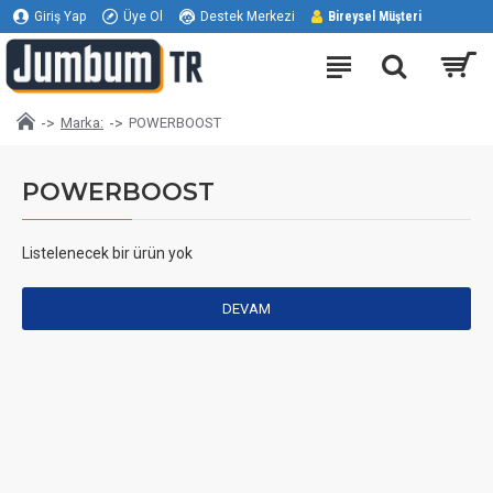
Giriş Yap
Üye Ol
Destek Merkezi
Bireysel Müşteri
Marka:
POWERBOOST
POWERBOOST
Listelenecek bir ürün yok
DEVAM