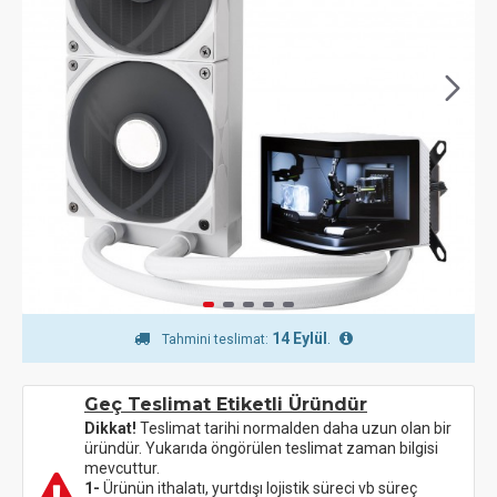
14 Eylül
.
Tahmini teslimat:
Geç Teslimat Etiketli Üründür
Dikkat!
Teslimat tarihi normalden daha uzun olan bir
üründür. Yukarıda öngörülen teslimat zaman bilgisi
mevcuttur.
1-
Ürünün ithalatı, yurtdışı lojistik süreci vb süreç