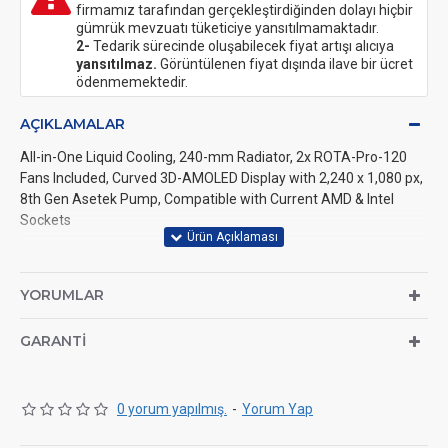
firmamız tarafından gerçekleştirdiğinden dolayı hiçbir
gümrük mevzuatı tüketiciye yansıtılmamaktadır.
2-
Tedarik sürecinde oluşabilecek fiyat artışı alıcıya
yansıtılmaz.
Görüntülenen fiyat dışında ilave bir ücret
ödenmemektedir.
AÇIKLAMALAR
All-in-One Liquid Cooling, 240-mm Radiator, 2x ROTA-Pro-120
Fans Included, Curved 3D-AMOLED Display with 2,240 x 1,080 px,
8th Gen Asetek Pump, Compatible with Current AMD & Intel
Sockets
Colour: White
YORUMLAR
Radiator:
Dimensions (without fans): 120 x 30 x 297.5 mm (W x H
GARANTI
x D)
Pump:
Speed: 800 - 2,600 RPM
0 yorum yapılmış.
-
Yorum Yap
Fans:
Number: 2