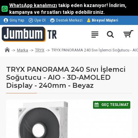
WhatsApp kanalımızı
takip eden kazanıyor! İndirim,
kampanya ve fırsatları takip edebilirsiniz.
Giriş Yap
Üye Ol
Destek Merkezi
Bireysel Müşteri
Marka
TRYX
TRYX PANORAMA 240 Sıvı İşlemci Soğutucu - AI
TRYX PANORAMA 240 Sıvı İşlemci
Soğutucu - AIO - 3D-AMOLED
Display - 240mm - Beyaz
⠀GEÇ TESLIMAT