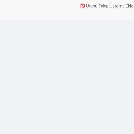
RGB Specifications
Ürünü Takip Listeme Ekle
LEDs
12x A-RGB Gen2 LED
Current | Voltage
0.40 A | 5
Connector
3-Pin A-RGB Plug 