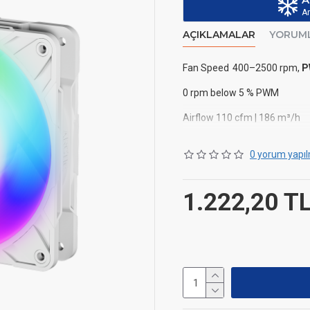
Ar
AÇIKLAMALAR
YORUM
Fan Speed
400–2500 rpm,
P
0 rpm below 5 % PWM
Airflow
110 cfm | 186 m³/h
Static Pressure
5.2 mmH
0 yorum yapıl
Fan Bearing
Fluid Dynami
Typical Voltage
12 V DC
1.222,20 T
Start Up Voltage
5 V DC
Current
0.35 A
Cable Length
400 mm + 80 
Connector
4-Pin Fan Plug +