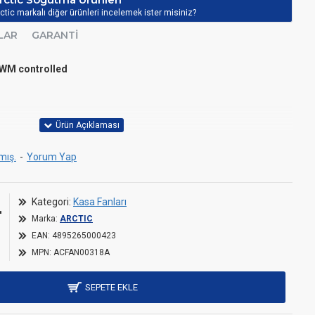
ctic markalı diğer ürünleri incelemek ister misiniz?
LAR
GARANTI
WM controlled
2O
mış.
-
Yorum Yap
c Bearing
L
Kategori:
Kasa Fanları
Marka:
ARCTIC
EAN:
4895265000423
MPN:
ACFAN00318A
mm Daisy-Chain Cable
SEPETE EKLE
 4-Pin Socket