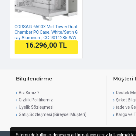
CORSAIR 6500X Mid-Tower Dual
Chamber PC Case, White/Satin G
ray Aluminum, CC-9011285-WW
16.296,00 TL
Bilgilendirme
Müşteri 
Biz Kimiz ?
Destek Me
Gizlilik Politikamız
Şirket Bilgi
Üyelik Sözleşmesi
İade ve Ge
Satış Sözleşmesi (Bireysel Müşteri)
Kargo ve 
Sitemizde kullanıcı deneyimi arttırmak için çerez kullanılmaktadır