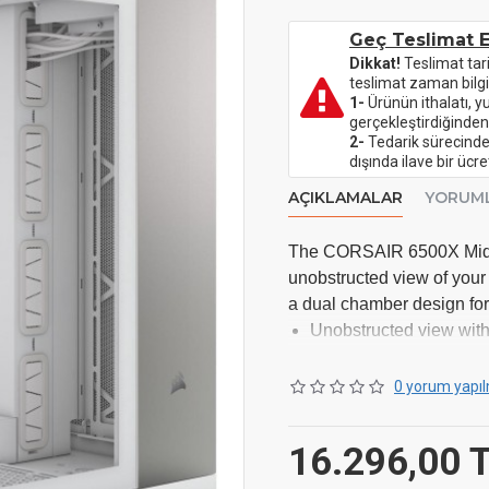
Geç Teslimat E
Dikkat!
Teslimat tar
teslimat zaman bilgi
1-
Ürünün ithalatı, y
gerçekleştirdiğinden
2-
Tedarik sürecinde 
dışında ilave bir üc
AÇIKLAMALAR
YORUM
The CORSAIR 6500X Mid-
unobstructed view of your
a dual chamber design for
Unobstructed view with
for strong cooling and 
Dual chamber design fo
0 yorum yapıl
Compatible with rever
Project Zero
16.296,00 
Fits 10x 120mm or 7x
Versatile mounting posit