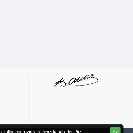
, 140mm, 240mm, 280mm, 360mm
m
m
m
00i, H115i, H150i (All Series)
z kullanımına izin verdiğinizi kabul edeceğiz.
OK