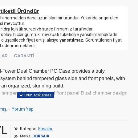
tiketli Üründür
ihi normalden daha uzun olan bir üründür. Yukarıda öngörülen
si mevcuttur.
urtdışı lojistik süreci vb süreç firmamız tarafından
 dolayı hiçbir gümrük mevzuatı tüketiciye yansıtılmamaktadır.
oluşabilecek fiyat artışı alıcıya
yansıtılmaz.
Görüntülenen fiyat
ret ödenmemektedir.
LAR
GARANTI
Tower Dual Chamber PC Case provides a truly
 system behind tempered glass side and front panels, with
 an organized, stunning build.
 tempered glass side and front panel Dual chamber design
an organized look
r strong cooling and an organized look
mış.
-
Yorum Yap
se connection motherboards such as ASUS BTF and MSI
TL
Kategori:
Kasalar
 140mm fans
Marka:
CORSAIR
ions for roof, bottom, and side radiators