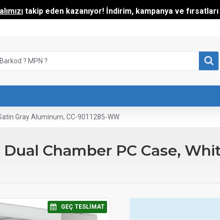
lımızı
takip eden kazanıyor! İndirim, kampanya ve fırsatları t
Satin Gray Aluminum, CC-9011285-WW
Dual Chamber PC Case, Whit
⠀GEÇ TESLIMAT