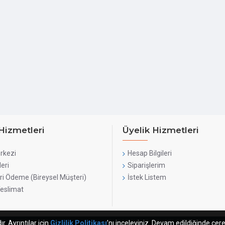
120mm
Compatibility
Maximum
400 m
GPU Length
Maximum
CPU Cooler
190 m
Height
Maximum
225 m
Hizmetleri
Üyelik Hizmetleri
PSU Length
rkezi
Hesap Bilgileri
Compatible
leri
Siparişlerim
Liquid
H60, H1
ri Ödeme (Bireysel Müşteri)
İstek Listem
Coolers
Teslimat
Case Size
NA
. Ayrıntılar için
Gizlilik Politikası
’nı inceleyiniz. Devam edildiğinde çere