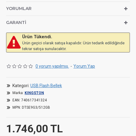
Altın Renk
YORUMLAR
Metal
1 adet
GARANTI
Ürün Tükendi.
Ürün geçici olarak satışa kapalıdır. Ürün tedarik edildiğinde
tekrar satışa sunulacaktır.
0 yorum yapılmış.
-
Yorum Yap
Kategori:
USB Flash Bellek
Marka:
KINGSTON
EAN:
740617341324
MPN:
DTSE9G3/512GB
1.746,00 TL