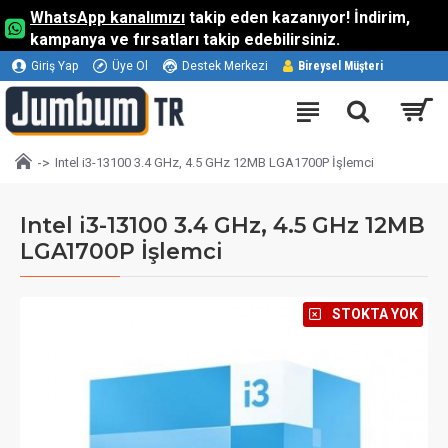
WhatsApp kanalımızı
takip eden kazanıyor! İndirim,
kampanya ve fırsatları takip edebilirsiniz.
Giriş Yap
Üye Ol
Destek Merkezi
Bireysel Müşteri
Intel i3-13100 3.4 GHz, 4.5 GHz 12MB LGA1700P İşlemci
Intel i3-13100 3.4 GHz, 4.5 GHz 12MB
LGA1700P İşlemci
⠀STOKTA YOK