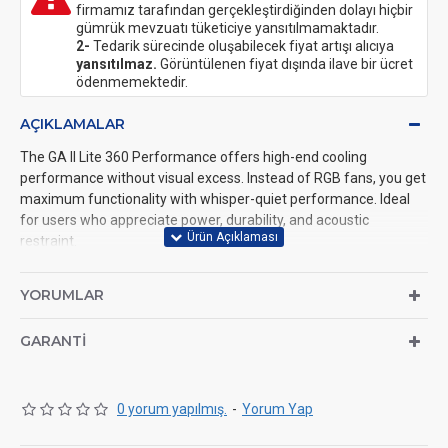
firmamız tarafından gerçekleştirdiğinden dolayı hiçbir
gümrük mevzuatı tüketiciye yansıtılmamaktadır.
2-
Tedarik sürecinde oluşabilecek fiyat artışı alıcıya
yansıtılmaz.
Görüntülenen fiyat dışında ilave bir ücret
ödenmemektedir.
AÇIKLAMALAR
The GA II Lite 360 Performance offers high-end cooling
performance without visual excess. Instead of RGB fans, you get
maximum functionality with whisper-quiet performance. Ideal
for users who appreciate power, durability, and acoustic
restraint.
+
360 mm radiator: Extra cooling surface for overclocked CPUs
YORUMLAR
and sustained loads
+ 3x performance fans: High air pressure (5.0 mmH₂O), low
GARANTI
noise (29.8 dBA)
+
400 mm hose length: For flexible routing, even in large cases
0 yorum yapılmış.
-
Yorum Yap
+
Daisy-chain fans: Reduced cable clutter for clean builds