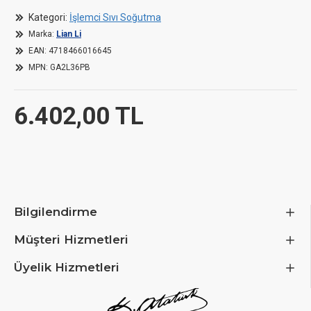
+
Copper cooler & durable pump: Designed for continuous
Kategori:
İşlemci Sıvı Soğutma
operation
Marka:
Lian Li
EAN:
4718466016645
MPN:
GA2L36PB
Dimensions
6.402,00 TL
Length / Depth
397 mm
Width
120 mm
Height
27 mm
Bilgilendirme
Fan height
28 mm
Müşteri Hizmetleri
Radiator Size
360 mm
Üyelik Hizmetleri
Tube length
400 cm