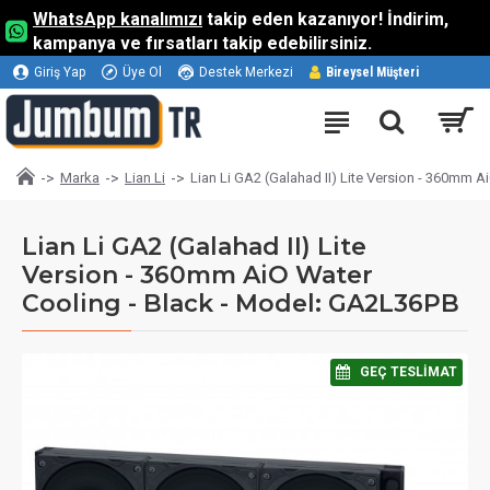
WhatsApp kanalımızı
takip eden kazanıyor! İndirim,
kampanya ve fırsatları takip edebilirsiniz.
Giriş Yap
Üye Ol
Destek Merkezi
Bireysel Müşteri
Marka
Lian Li
Lian Li GA2 (Galahad II) Lite Version - 360mm 
Lian Li GA2 (Galahad II) Lite
Version - 360mm AiO Water
Cooling - Black - Model: GA2L36PB
⠀GEÇ TESLIMAT