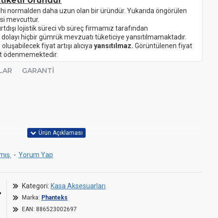
tiketli Üründür
ihi normalden daha uzun olan bir üründür. Yukarıda öngörülen
si mevcuttur.
urtdışı lojistik süreci vb süreç firmamız tarafından
 dolayı hiçbir gümrük mevzuatı tüketiciye yansıtılmamaktadır.
oluşabilecek fiyat artışı alıcıya
yansıtılmaz.
Görüntülenen fiyat
ret ödenmemektedir.
LAR
GARANTI
mış.
-
Yorum Yap
proprietary)
38
L
Kategori:
Kasa Aksesuarları
Marka:
Phanteks
EAN:
886523002697
7 W