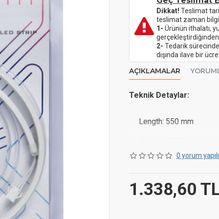
Geç Teslimat E
Dikkat!
Teslimat tar
teslimat zaman bilgi
1-
Ürünün ithalatı, y
gerçekleştirdiğinden
2-
Tedarik sürecinde 
dışında ilave bir üc
AÇIKLAMALAR
YORUM
Teknik Detaylar:
Length: 550 mm
Colours: RGB
0 yorum yapıl
Connection: 3-Pin 5 V (
Number of RGB-LEDs: 
1.338,60 T
Voltage: 5V
Power consumption: 5,