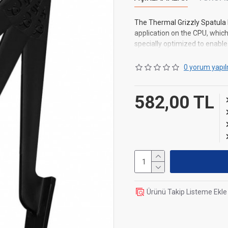
The Thermal Grizzly Spatula 
application on the CPU, which 
specially optimized to enable
0 yorum yapıl
582,00 TL
Ürünü Takip Listeme Ekle