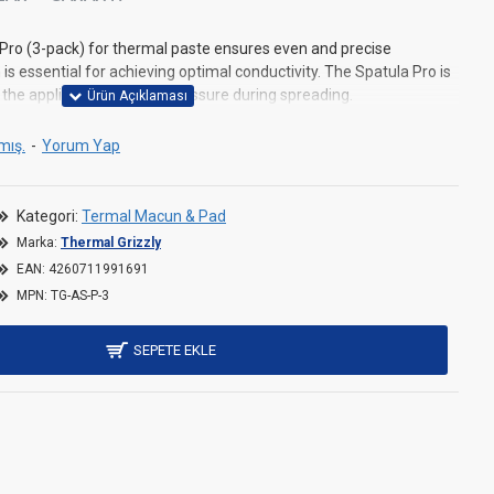
Pro (3-pack) for thermal paste ensures even and precise
is essential for achieving optimal conductivity. The Spatula Pro is
 the application of more pressure during spreading.
mış.
-
Yorum Yap
Kategori:
Termal Macun & Pad
Marka:
Thermal Grizzly
EAN:
4260711991691
MPN:
TG-AS-P-3
SEPETE EKLE