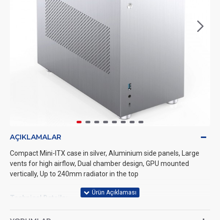
AÇIKLAMALAR
Compact Mini-ITX case in silver, Aluminium side panels, Large
vents for high airflow, Dual chamber design, GPU mounted
vertically, Up to 240mm radiator in the top
Technical Details:
Measurements: 174 x 304 x 344mm (W x H x D)