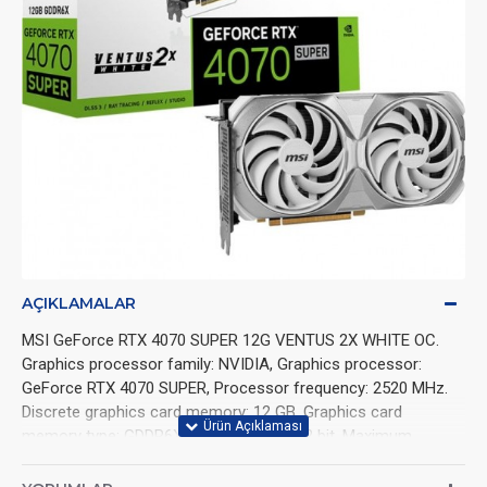
AÇIKLAMALAR
MSI GeForce RTX 4070 SUPER 12G VENTUS 2X WHITE OC.
Graphics processor family: NVIDIA, Graphics processor:
GeForce RTX 4070 SUPER, Processor frequency: 2520 MHz.
Discrete graphics card memory: 12 GB, Graphics card
memory type: GDDR6X, Memory bus: 192 bit. Maximum
resolution: 7680 x 4320 pixels. DirectX version: 12 Ultimate,
OpenGL version: 4.6. Interface type: PCI Express 4.0. Cooling