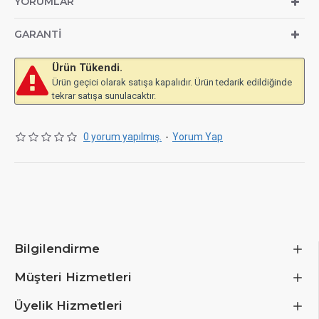
YORUMLAR
type: Active, Number of fans: 2 fan(s)
GARANTI
Ürün Tükendi.
Ürün geçici olarak satışa kapalıdır. Ürün tedarik edildiğinde
tekrar satışa sunulacaktır.
0 yorum yapılmış.
-
Yorum Yap
Bilgilendirme
Müşteri Hizmetleri
Üyelik Hizmetleri