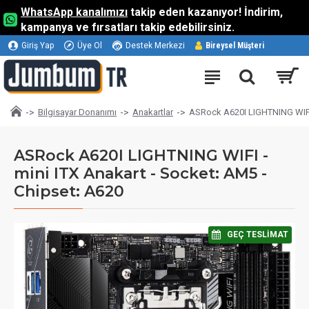
WhatsApp kanalımızı
takip eden kazanıyor! İndirim,
kampanya ve fırsatları takip edebilirsiniz.
Giriş Yap
Üye Ol
Destek Merkezi
Bireysel Müşteri
Bilgisayar Donanımı
Anakartlar
ASRock A620I LIGHTNING WIFI -
ASRock A620I LIGHTNING WIFI -
mini ITX Anakart - Socket: AM5 -
Chipset: A620
⠀GEÇ TESLIMAT