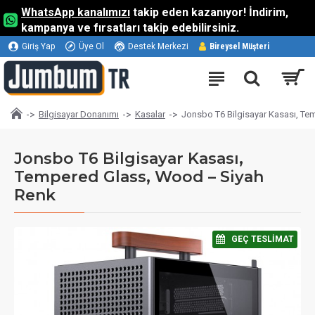
WhatsApp kanalımızı
takip eden kazanıyor! İndirim,
kampanya ve fırsatları takip edebilirsiniz.
Giriş Yap
Üye Ol
Destek Merkezi
Bireysel Müşteri
Bilgisayar Donanımı
Kasalar
Jonsbo T6 Bilgisayar Kasası, T
Jonsbo T6 Bilgisayar Kasası,
Tempered Glass, Wood – Siyah
Renk
⠀GEÇ TESLIMAT