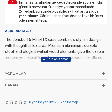
firmamız tarafından gerçekleştirdiğinden dolayı hiçbir
gümrük mevzuatı tüketiciye yansıtılmamaktadır.
2-
Tedarik sürecinde oluşabilecek fiyat artışı alıcıya
yansıtılmaz.
Görüntülenen fiyat dışında ilave bir ücret
ödenmemektedir.
AÇIKLAMALAR
The Jonsbo T6 Mini-ITX case combines stylish design
with thoughtful features. Premium aluminium, durable
steel, and elegant walnut wood elements give the case a
modern yet natural look. The practical wooden handle not
only enhances portability but also serves as a versatile
shelf. Thanks to its clever interior design and efficient
YORUMLAR
cooling options, the T6 is perfect for space-saving
setups, gaming adventures, or a stylish workspace.
GARANTI
Compact Mini-ITX case made of aluminium, wood, and
steel
0 yorum yapılmış.
-
Yorum Yap
Walnut wood handle and accents create a unique look