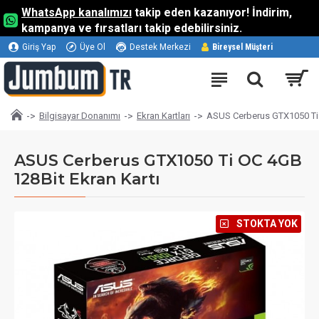
WhatsApp kanalımızı
takip eden kazanıyor! İndirim,
kampanya ve fırsatları takip edebilirsiniz.
Giriş Yap
Üye Ol
Destek Merkezi
Bireysel Müşteri
Bilgisayar Donanımı
Ekran Kartları
ASUS Cerberus GTX1050 Ti 
ASUS Cerberus GTX1050 Ti OC 4GB
128Bit Ekran Kartı
⠀STOKTA YOK