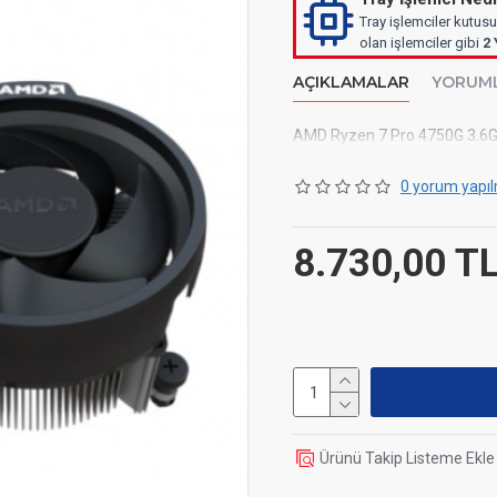
Tray işlemciler kutusu
olan işlemciler gibi
2 
AÇIKLAMALAR
YORUM
AMD Ryzen 7 Pro 4750G 3.6G
0 yorum yapıl
8.730,00 T
Ürünü Takip Listeme Ekle