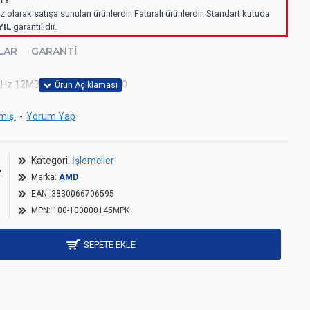
z olarak satışa sunulan ürünlerdir. Faturalı ürünlerdir. Standart kutuda
YIL
garantilidir.
LAR
GARANTI
Hz 12MB AM4 65W - PCIe 3.0
mış.
-
Yorum Yap
L
Kategori:
İşlemciler
Marka:
AMD
EAN:
3830066706595
MPN:
100-100000145MPK
SEPETE EKLE