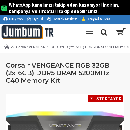
WhatsApp kanalımızı
takip eden kazanıyor! İndirim,
kampanya ve fırsatları takip edebilirsiniz.
Giriş Yap
Üye Ol
Destek Merkezi
Bireysel Müşteri
Corsair VENGEANCE RGB 32GB (2x16GB) DDR5 DRAM 5200MHz C40
Corsair VENGEANCE RGB 32GB
(2x16GB) DDR5 DRAM 5200MHz
C40 Memory Kit
⠀STOKTA YOK